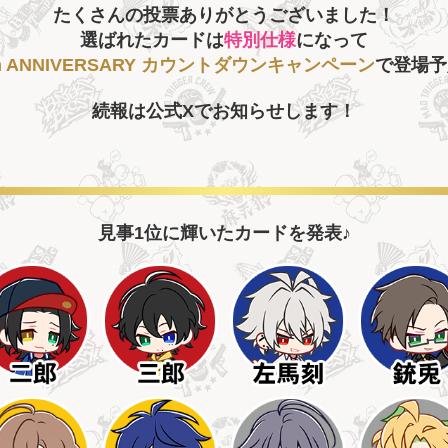
たくさんの投票ありがとうございました！
選ばれたカードは
特別仕様
になって
th ANNIVERSARY カウントダウンキャンペーン
で
登場予
続報は公式Xでお知らせします！
見事1位に輝いたカードを発表♪